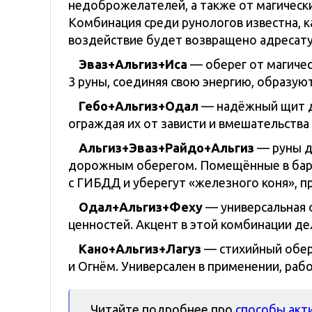
недоброжелателей, а также от магически
Комбинация среди рунологов известна, к
воздействие будет возвращено адресату
Эваз+Альгиз+Иса
— оберег от магичес
3 руны, соединяя свою энергию, образую
Гебо+Альгиз+Одал
— надёжный щит дл
ограждая их от зависти и вмешательства
Альгиз+Эваз+Райдо+Альгиз
— руны д
дорожным оберегом. Помещённые в бард
с ГИБДД и уберегут «железного коня», пр
Одал+Альгиз+Феху
— универсальная
ценностей. Акцент в этой комбинации де
Кано+Альгиз+Лагуз
— стихийный обер
и Огнём. Универсален в применении, рабо
Читайте подробнее про
способы акт