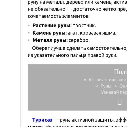
руну на металл, дерево или камень, акти
не обязательно — достаточно четко пред
сочетаемость элементов:
Растение руны:
тростник.
Камень руны:
агат, кровавая яшма.
Металл руны:
серебро.
Оберег лучше сделать самостоятельно,
из указательного пальца правой руки.
Под
🔹 Астрологические
🔹 Руны, 🔹 Он
Узнавай пе
Турисаз
— руна активной защиты, эфф
магию. Не просто выполняет роль щита, 