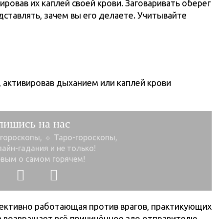
вировав их каплей своей крови. Заговаривать оберег
ставлять, зачем вы его делаете. Учитывайте
 активировав дыханием или каплей крови
пишись на нас
 гороскопы, 🔹 Таро-гороскопы,
лайн-гадания и не только!
рвым о самом горячем!
ективно работающая против врагов, практикующих
а возвращает всё причинённое зло отправителю.