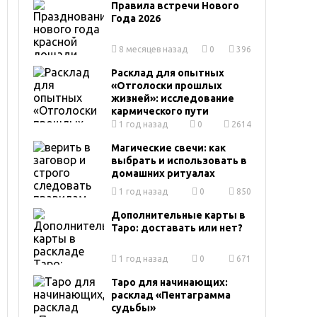
Правила встречи Нового
Года 2026
8 месяцев назад
0
396
Расклад для опытных
«Отголоски прошлых
жизней»: исследование
кармического пути
1 год назад
0
2614
Магические свечи: как
выбрать и использовать в
домашних ритуалах
1 год назад
0
850
Дополнительные карты в
Таро: доставать или нет?
1 год назад
0
671
Таро для начинающих:
расклад «Пентаграмма
судьбы»