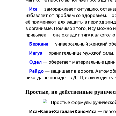
Иса
— замораживает ситуацию, останав
избавляет от проблем со здоровьем. Поск
её применяют для защиты в период эпид
в организме. Помимо этого, Ису можно 
привычек — она охладит тягу к алкоголю 
Беркана
— универсальный женский обе
Ингуз
— хранительница мужской силы.
Одал
— оберегает материальные ценн
Райдо
— защищает в дороге. Автомоби
никогда не попадёт в ДТП, если водител
Простые, но действенные руниче
Иса+Кано+Хагалаз+Кано+Иса
— персо