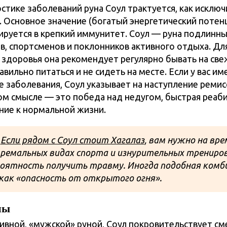
стике заболеваний руна Соул трактуется, как исклю
. Основное значение (богатый энергетический потен
руется в крепкий иммунитет. Соул — руна подлинн
, спортсменов и поклонников активного отдыха. Дл
 здоровья она рекомендует регулярно бывать на св
авильно питаться и не сидеть на месте. Если у вас и
е заболевания, Соул указывает на наступление ремис
ом смысле — это победа над недугом, быстрая реаб
ние к нормальной жизни.
!
Если рядом с Соул стоит Хагалаз
, вам нужно на вр
тремальных видах спорта и изнурительных трениров
роятность получить травму. Иногда подобная комб
как «опасность от открытого огня».
ны
ивной, «мужской» руной, Соул покровительствует см