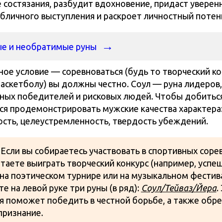
 состязания, разбудит вдохновение, придаст уверен
убличного выступления и раскроет личностный потен
е и необратимые руны
ое условие — соревноваться (будь то творческий ко
баскетболу) вы должны честно. Соул — руна лидеров,
ых победителей и рисковых людей. Чтобы добиться
ся продемонстрировать мужские качества характера
сть, целеустремленность, твердость убеждений.
!
Если вы собираетесь участвовать в спортивных соре
таете выиграть творческий конкурс (например, успе
на поэтическом турнире или на музыкальном фестива
те на левой руке три руны (в ряд):
Соул/Тейваз/Йера
.
 поможет победить в честной борьбе, а также обре
признание.