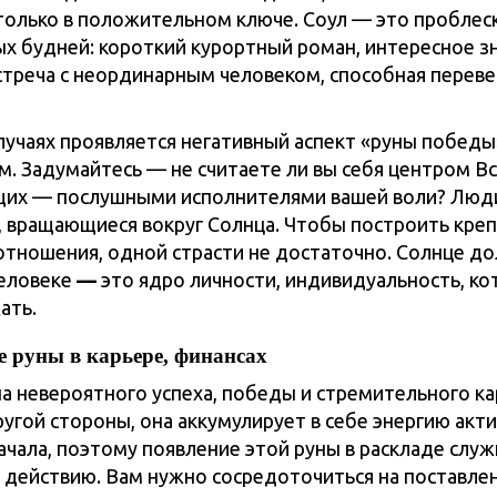
только в положительном ключе. Соул — это проблес
рых будней: короткий курортный роман, интересное з
встреча с неординарным человеком, способная перев
лучаях проявляется негативный аспект «руны побед
м. Задумайтесь — не считаете ли вы себя центром В
щих — послушными исполнителями вашей воли? Люд
, вращающиеся вокруг Солнца. Чтобы построить креп
тношения, одной страсти не достаточно. Солнце д
еловеке
—
это ядро личности, индивидуальность, к
ать.
 руны в карьере, финансах
а невероятного успеха, победы и стремительного к
ругой стороны, она аккумулирует в себе энергию акт
ачала, поэтому появление этой руны в раскладе служ
 действию. Вам нужно сосредоточиться на поставлен