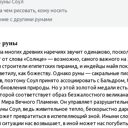
руны Соул
на чем рисовать, кому носить
ние с другими рунами
 руны
а многих древних наречиях звучит одинаково, поско
 от слова «Солнце» — возможно, самого важного на 
 и строители египетских пирамид, и индейцы майя по
ветилу, как божеству. Однако руны — сакральные пи
в, поэтому Соул принято ассоциировать с Бальдром,
обновления природы. Но у этой золотой медали есть
оторой соответствует образ безжалостного великана
 Мира Вечного Пламени. Он управляет разрушитель
уны Соул, ведь живительное тепло, бескорыстно да
ожет превратиться в испепеляющий зной. Иными сло
 ситуации нас возвышает, в иной может нас погубить