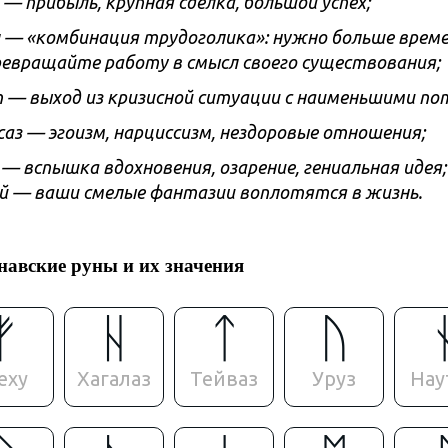
— прибыль, крупная сделка, большой успех;
 — «комбинация трудоголика»: нужно больше време
превращайте работу в смысл своего существования;
 — выход из кризисной ситуации с наименьшими по
аз — эгоизм, нарциссизм, нездоровые отношения;
— вспышка вдохновения, озарение, гениальная идея;
 — ваши смелые фантазии воплотятся в жизнь.
навские руны и их значения
ᚠ
ᚺ
ᛏ
ᚢ
еху
Хагалаз
Тейваз
Уруз
Нау