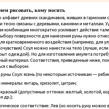
чем рисовать, кому носить
 алфавит древних скандинавов, живших в гармонии с
и тесно связаны с деревьями, камнями и металлам. У
я комбинация многократно усиливает действие тали
выбору поверхности для нанесения руны нужно отне
Для кратковременного воздействия (например, для у
очувствия) Соул можно нанести на тело (лучше, если
рыт одеждой). Но для изготовления амулета потреб
ный материал. Соответствия, приведенные ниже, по
ся с выбором:
руны Соул: ясень (по некоторым источникам — рябина
 минералы: янтарь, хризолит, цитрин;
 красный (допустимые оттенки: желтый, золотой, ко
 др.);
гическое соответствие: Лев (но носить руну можно в