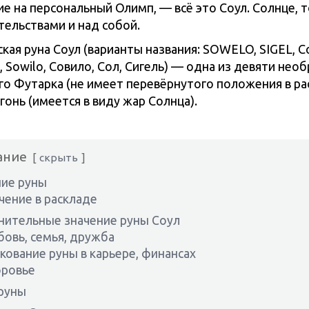
е на персональный Олимп, — всё это Соул. Солнце, 
тельствами и над собой.
кая руна Соул (варианты названия: SOWELO, SIGEL, С
, Sowilo, Совило, Сол, Сигель) — одна из девяти нео
го Футарка (не имеет перевёрнутого положения в ра
онь (имеется в виду жар Солнца).
ание
скрыть
ие руны
чение в раскладе
ительные значение руны Соул
овь, семья, дружба
кование руны в карьере, финансах
ровье
руны