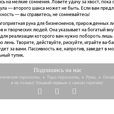
сь на мелкие сомнения. Ловите удачу за хвост, пока 
нула — второго шанса может не быть. Если вам пред
ность — вы справитесь, не сомневайтесь!
агоприятная руна для бизнесменов, прирожденных л
в и творческих людей. Она указывает на богатый вн
 для реализации которого вам нужно побороть лишь
 лень. Творите, действуйте, рискуйте, играйте ва-ба
дет за вами. Пассивность же, напротив, заведет в м
ьный тупик.
Подпишись на нас
огические гороскопы, 🔹 Таро-гороскопы,
🔹 Руны, 🔹 Онл
и не только!
Узнавай первым о самом горячем!