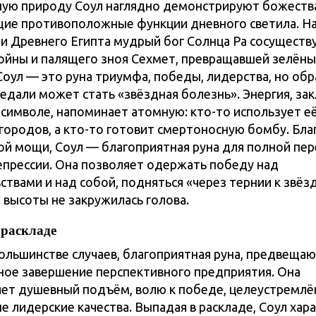
ую природу Соул наглядно демонстрируют божества
е противоположные функции дневного светила. Н
и Древнего Египта мудрый бог Солнца Ра сосуществ
войны и палящего зноя Сехмет, превращавшей зелёны
 Соул — это руна триумфа, победы, лидерства, но об
едали может стать «звёздная болезнь». Энергия, за
 символе, напоминает атомную: кто-то использует е
городов, а кто-то готовит смертоносную бомбу. Бла
ой мощи, Соул — благоприятная руна для полной пер
епрессии. Она позволяет одержать победу над
ствами и над собой, подняться «через тернии к звёз
 высоты не закружилась голова.
 раскладе
ольшинстве случаев, благоприятная руна, предвеща
ое завершение перспективного предприятия. Она
ет душевный подъём, волю к победе, целеустремлё
е лидерские качества. Выпадая в раскладе, Соул хар