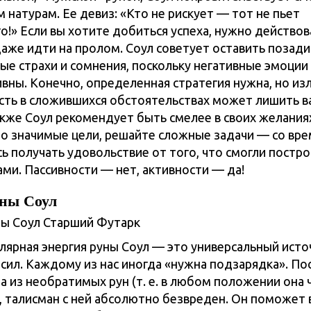
 натурам. Ее девиз: «Кто не рискует — тот не пьет
о!» Если вы хотите добиться успеха, нужно действов
аже идти на пролом. Соул советует оставить позади
ые страхи и сомнения, поскольку негативные эмоции
вны. Конечно, определенная стратегия нужна, но из
ть в сложившихся обстоятельствах может лишить в
акже Соул рекомендует быть смелее в своих желаниях
но значимые цели, решайте сложные задачи — со вр
ь получать удовольствие от того, что смогли постро
ами. Пассивности — нет, активности — да!
ны Соул
ярная энергия руны Соул — это универсальный исто
сил. Каждому из нас иногда «нужна подзарядка». По
а из необратимых рун (т. е. в любом положении она 
, талисман с ней абсолютно безвреден. Он поможет 