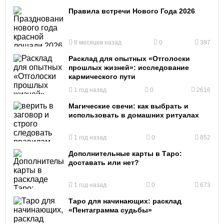
Правила встречи Нового Года 2026
8 месяцев назад
0
397
Расклад для опытных «Отголоски
прошлых жизней»: исследование
кармического пути
1 год назад
0
2616
Магические свечи: как выбрать и
использовать в домашних ритуалах
1 год назад
0
852
Дополнительные карты в Таро:
доставать или нет?
1 год назад
0
673
Таро для начинающих: расклад
«Пентаграмма судьбы»