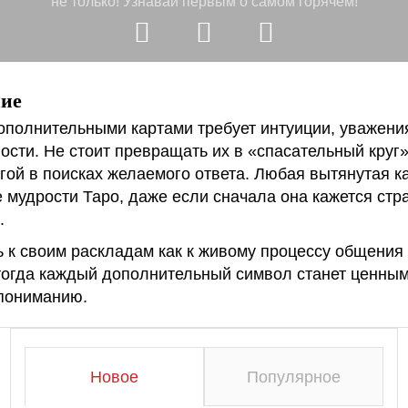
не только!
Узнавай первым о самом горячем!
ие
ополнительными картами требует интуиции, уважени
ости. Не стоит превращать их в «спасательный круг»
угой в поисках желаемого ответа. Любая вытянутая к
 мудрости Таро, даже если сначала она кажется стр
.
 к своим раскладам как к живому процессу общени
тогда каждый дополнительный символ станет ценным
пониманию.
Новое
Популярное