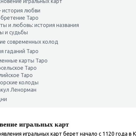
новение игральных карт
 история любви
бретение Таро
ты и любовь: история названия
ы и судьбы
ие современных колод
я гаданий Таро
енные карты Таро
сельское Таро
лийское Таро
орские колоды
кул Ленорман
дни
вение игральных карт
явления игральных карт берет начало с 1120 года в К