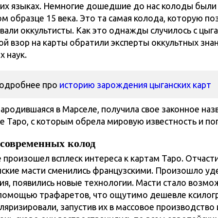
ких языках. Немногие дошедшие до нас колоды были
м образце 15 века. Это та самая колода, которую по
вали оккультисты. Как это однажды случилось с цыг
вой взор на карты обратили эксперты оккультных зна
х наук.
подробнее про
историю зарождения цыганских карт
зародившаяся в Марселе, получила свое законное наз
е Таро, с которым обрела мировую известность и по
 современных колод
ке произошел всплеск интереса к картам Таро. Отчасти
нские масти сменились французскими. Произошло у
ия, появились новые технологии. Масти стало возм
 помощью трафаретов, что ощутимо дешевле ксилог
ляризировали, запустив их в массовое производство 