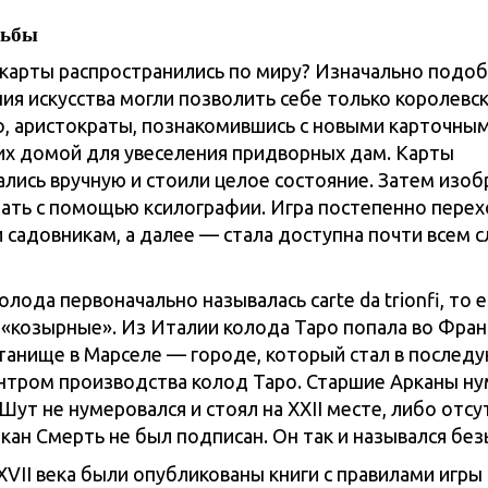
дьбы
 карты распространились по миру? Изначально подо
ия искусства могли позволить себе только королевс
о, аристократы, познакомившись с новыми карточным
их домой для увеселения придворных дам. Карты
ались вручную и стоили целое состояние. Затем изо
тать с помощью ксилографии. Игра постепенно пере
и садовникам, а далее — стала доступна почти всем 
олода первоначально называлась carte da trionfi, то е
 «козырные». Из Италии колода Таро попала во Фран
танище в Марселе — городе, который стал в послед
нтром производства колод Таро. Старшие Арканы н
. Шут не нумеровался и стоял на XXII месте, либо отсу
кан Смерть не был подписан. Он так и назывался бе
XVII века были опубликованы книги с правилами игры 