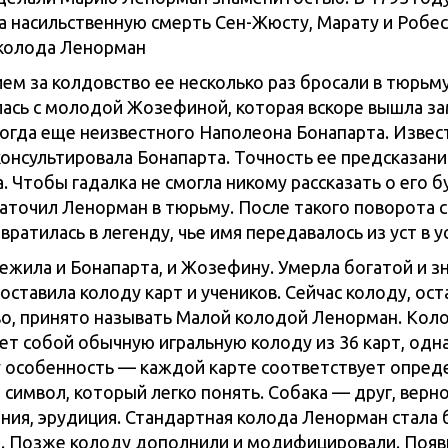
а насильственную смерть Сен-Жюсту, Марату и Робес
ем за колдовство ее несколько раз бросали в тюрьму
ась с молодой Жозефиной, которая вскоре вышла з
тогда еще неизвестного Наполеона Бонапарта. Извест
онсультировала Бонапарта. Точность ее предсказани
. Чтобы гадалка не смогла никому рассказать о его 
аточил Ленорман в тюрьму. После такого поворота 
вратилась в легенду, чье имя передавалось из уст в ус
жила и Бонапарта, и Жозефину. Умерла богатой и з
оставила колоду карт и учеников. Сейчас колоду, ос
во, принято называть Малой колодой Ленорман. Кол
ет собой обычную игральную колоду из 36 карт, одн
 особенность — каждой карте соответствует опред
символ, который легко понять. Собака — друг, верно
ания, эрудиция. Стандартная колода Ленорман стала
. Позже колоду дополнили и модифицировали. Появ