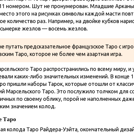
 11 номером. Шут не пронумерован. Младшие Арканы
Вместо этого на рисунках символы каждой масти пов
е количество раз. Например, на двойке кубков нари
восьмерке жезлов — восемь жезлов.
е путать предсказательное французское Таро с игр
ским Таро, которое не более чем азартная игра.
сельского Таро распространились по всему миру, и 
евали каких-либо значительных изменений. В конце 1
аро пришли наборы Тарок, которые отошли от класси
й Марсельского Таро. Это послужило толчком для с
личных по своему облику, порой не наполненных даж
ким значением колод.
е Таро
ая колода Таро Райдера-Уэйта, окончательный диза