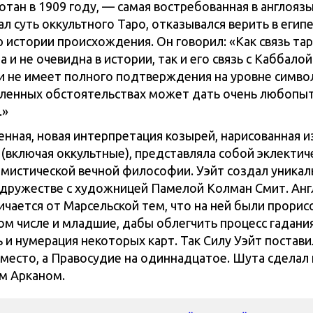
отан в 1909 году, — самая востребованная в англояз
л суть оккультного Таро, отказывался верить в егип
ю истории происхождения. Он говорил: «Как связь тар
 и не очевидна в истории, так и его связь с Каббало
и не имеет полного подтверждения на уровне символ
ленных обстоятельствах может дать очень любопы
.»
енная, новая интерпретация козырей, нарисованная и
 (включая оккультные), представляла собой эклектич
мистической вечной философии. Уэйт создал уника
одружестве с художницей Памелой Колман Смит. Анг
ичается от Марсельской тем, что на ней были прорис
ом числе и младшие, дабы облегчить процесс гадания
 и нумерация некоторых карт. Так Силу Уэйт постави
 место, а Правосудие на одиннадцатое. Шута сделал
м Арканом.