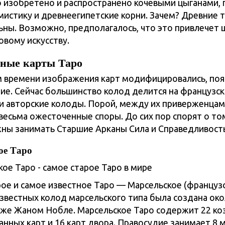
 изобретено и распространено кочевыми цыганами, 
мистику и древнеегипетские корни. Зачем? Древние 
ьны. Возможно, предполагалось, что это привлечет
овому искусству.
ные карты Таро
м времени изображения карт модифицировались, поя
ие. Сейчас большинство колод делится на французск
 и авторские колоды. Порой, между их приверженца
весьма ожесточенные споры. До сих пор спорят о том
ны занимать Старшие Арканы Сила и Справедливость
ое Таро
ое и самое известное Таро — Марсельское (французс
известных колод марсельского типа была создана око
иже Жаном Нобле. Марсельское Таро содержит 22 ко
нных карт и 16 карт двора. Правосудие занимает 8 м