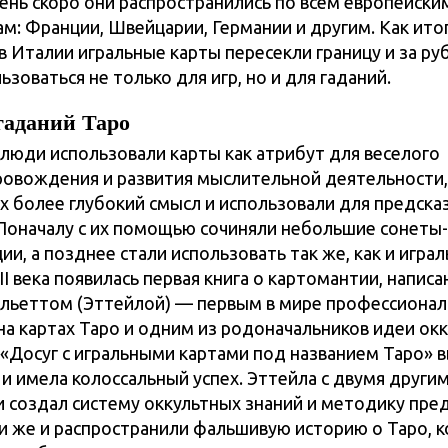
чень скоро они распространились по всем европейски
м: Франции, Швейцарии, Германии и другим. Как итог
в Италии игральные карты пересекли границу и за р
ьзоваться не только для игр, но и для гаданий.
гаданий Таро
люди использовали карты как атрибут для веселого
овождения и развития мыслительной деятельности,
их более глубокий смысл и использовали для предска
Поначалу с их помощью сочиняли небольшие сонеты-
и, а позднее стали использовать так же, как и играл
II века появилась первая книга о картомантии, написа
льеттом (Эттейлой) — первым в мире профессиона
на картах Таро и одним из родоначальников идеи ок
а «Досуг с игральными картами под названием Таро» 
 и имела колоссальный успех. Эттейла с двумя други
 создал систему оккультных знаний и методику пре
ни же и распространили фальшивую историю о Таро, 