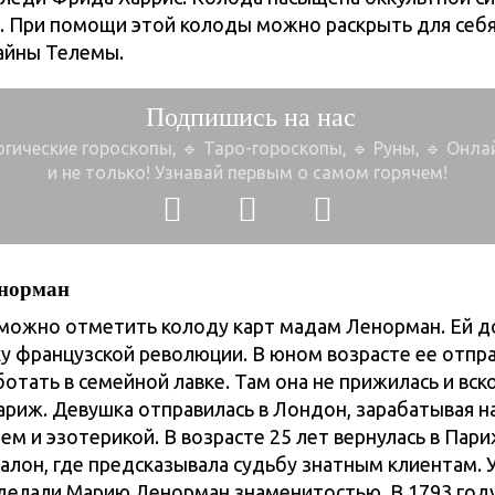
. При помощи этой колоды можно раскрыть для себя
айны Телемы.
Подпишись на нас
огические гороскопы, 🔹 Таро-гороскопы,
🔹 Руны, 🔹 Онл
и не только!
Узнавай первым о самом горячем!
норман
можно отметить колоду карт мадам Ленорман. Ей д
ху французской революции. В юном возрасте ее отпр
отать в семейной лавке. Там она не прижилась и вск
ариж. Девушка отправилась в Лондон, зарабатывая н
ем и эзотерикой. В возрасте 25 лет вернулась в Пар
салон, где предсказывала судьбу знатным клиентам.
делали Марию Ленорман знаменитостью. В 1793 год