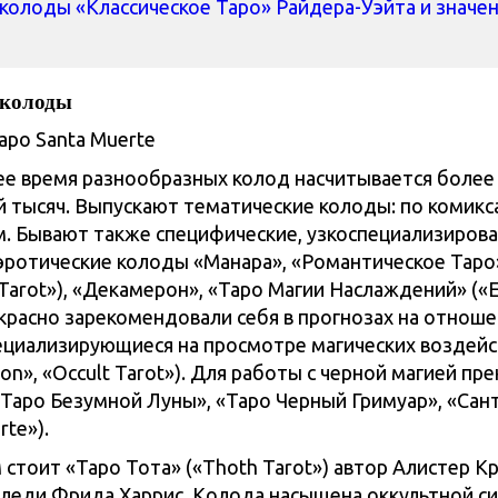
колоды «Классическое Таро» Райдера-Уэйта и значе
 колоды
ее время разнообразных колод насчитывается более
й тысяч. Выпускают тематические колоды: по комикс
м. Бывают также специфические, узкоспециализиров
эротические колоды «Манара», «Романтическое Таро
Tarot»), «Декамерон», «Таро Магии Наслаждений» («E
екрасно зарекомендовали себя в прогнозах на отноше
ециализирующиеся на просмотре магических воздейс
sion», «Occult Tarot»). Для работы с черной магией пр
Таро Безумной Луны», «Таро Черный Гримуар», «Сан
rte»).
стоит «Таро Тота» («Thoth Tarot») автор Алистер Кр
леди Фрида Харрис. Колода насыщена оккультной с