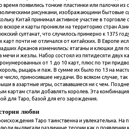
о время появились тонкие пластинки или палочки из 
мволическими рисунками, изображающими бытовые с
кольку Китай принимал активное участие в торговле 
то вскоре и карты проникли на территорию стран Ази
юкский султанат, что случилось примерно к 1375 год
 карт почти не отличался от китайских. В Европе ис
адших Арканов изменились: ятаганы и клюшки для п
 мечи и жезлы. Набор состоял из пятидесяти двух ка
пронумерованных от 1 до 10 карт, плюс по три придв
ороль, рыцарь и паж. В сумме их было по 13 на масть
 число, приносившее неудачи. Во всяком случае, так
ыши в азартные игры, остававшиеся ни с чем. Поздне
ым картам стали добавлять королев. Эта комбинация 
ой для Таро, базой для его зарождения.
стория любви
оисхождения Таро таинственна и увлекательна. На 
 люди выдвигали различные теории как о появлении 