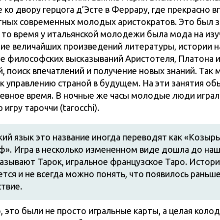
 ко двору герцога д’Эсте в Феррару, где прекрасно в
тных современных молодых аристократов. Это был з
В то время у итальянской молодежи была мода на из
ие величайших произведений литературы, истории н
е философских высказываний Аристотеля, Платона и
, поиск впечатлений и получение новых знаний. Так
 к управлению страной в будущем. На эти занятия об
евное время. В ночные же часы молодые люди играл
 игру тароччи (tarocchi).
кий язык это название иногда переводят как «Козырь
». Игра в несколько измененном виде дошла до наш
называют Тарок, игральное французское Таро. Истори
тся и не всегда можно понять, что появилось раньше
твие.
, это были не просто игральные карты, а целая колод