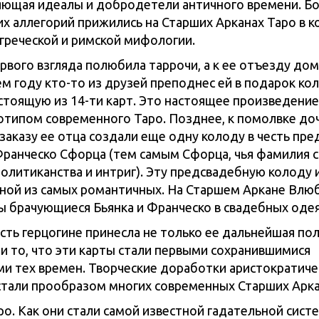
ющая идеалы и добродетели античного времени. Б
их аллегорий прижились на Старших Арканах Таро в 
 греческой и римской мифологии.
ервого взгляда полюбила таррочи, а к ее отъезду до
м году кто-то из друзей преподнес ей в подарок ко
остоящую из 14-ти карт. Это настоящее произведение
отипом современного Таро. Позднее, к помолвке до
 заказу ее отца создали еще одну колоду в честь пр
Франческо Сфорца (тем самым Сфорца, чья фамилия с
олитиканства и интриг). Эту предсвадебную колоду и
ной из самых романтичных. На Старшем Аркане Влю
 брачующиеся Бьянка и Франческо в свадебных одея
ть герцогине принесла не только ее дальнейшая по
 и то, что эти карты стали первыми сохранившимися
и тех времен. Творческие доработки аристократиче
стали прообразом многих современных Старших Арка