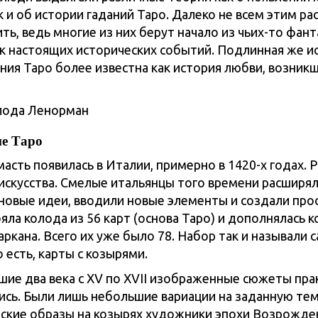
 и об истории гаданий Таро. Далеко не всем этим ра
ь, ведь многие из них берут начало из чьих-то фант
к настоящих исторических событий. Подлинная же и
ния Таро более известна как история любви, возник
ие Таро
асть появилась в Италии, примерно в 1420-х годах. 
 искусства. Смелые итальянцы того времени расширял
новые идеи, вводили новые элементы и создали про
яла колода из 56 карт (основа Таро) и дополнялась 
аркана. Всего их уже было 78. Набор так и называли c
то есть, карты с козырями.
ие два века с XV по XVII изображенные сюжеты пра
ись. Были лишь небольшие вариации на заданную тем
ские образы на козырях художники эпохи Возрожде