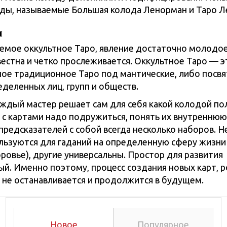
ды, называемые Большая колода Ленорман и Таро Л
и
емое оккультное Таро, явление достаточно молодое
вестна и четко прослеживается. Оккультное Таро — э
ое традиционное Таро под мантические, либо посв
деленных лиц, групп и обществ.
ждый мастер решает сам для себя какой колодой пол
 с картами надо подружиться, понять их внутреннюю 
предсказателей с собой всегда несколько наборов. 
ользуются для гаданий на определенную сферу жизни
оровье), другие универсальны. Простор для развития
ый. Именно поэтому, процесс создания новых карт, 
 не останавливается и продолжится в будущем.
Новое
Популярное