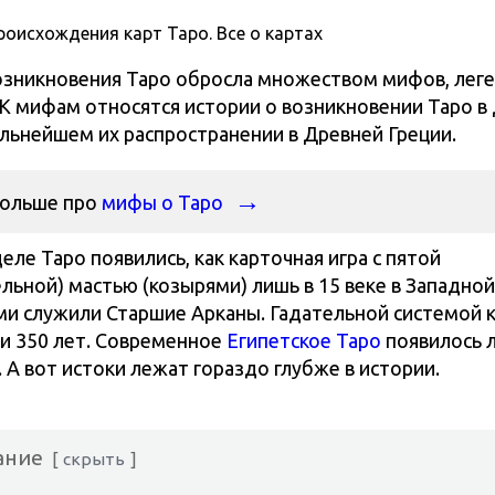
озникновения Таро обросла множеством мифов, лег
 К мифам относятся истории о возникновении Таро в
альнейшем их распространении в Древней Греции.
больше про
мифы о Таро
еле Таро появились, как карточная игра с пятой
льной) мастью (козырями) лишь в 15 веке в Западной
ми служили Старшие Арканы. Гадательной системой 
ти 350 лет. Современное
Египетское Таро
появилось 
. А вот истоки лежат гораздо глубже в истории.
ание
скрыть