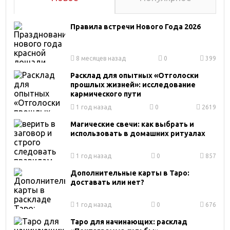
Правила встречи Нового Года 2026
8 месяцев назад
0
399
Расклад для опытных «Отголоски
прошлых жизней»: исследование
кармического пути
1 год назад
0
2619
Магические свечи: как выбрать и
использовать в домашних ритуалах
1 год назад
0
857
Дополнительные карты в Таро:
доставать или нет?
1 год назад
0
676
Таро для начинающих: расклад