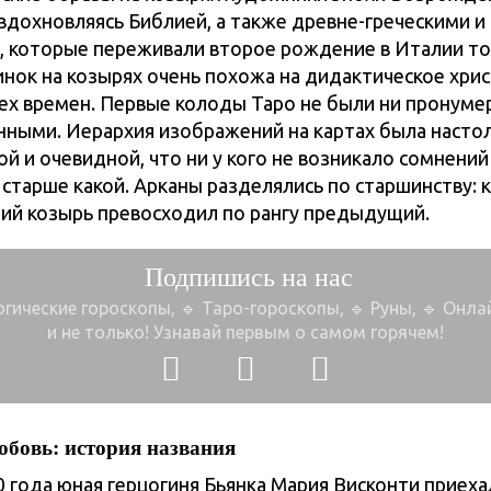
 вдохновляясь Библией, а также древне-греческими и
, которые переживали второе рождение в Италии то
инок на козырях очень похожа на дидактическое хри
тех времен. Первые колоды Таро не были ни пронум
нными. Иерархия изображений на картах была насто
й и очевидной, что ни у кого не возникало сомнений
а старше какой. Арканы разделялись по старшинству:
й козырь превосходил по рангу предыдущий.
Подпишись на нас
огические гороскопы, 🔹 Таро-гороскопы,
🔹 Руны, 🔹 Онл
и не только!
Узнавай первым о самом горячем!
бовь: история названия
 года юная герцогиня Бьянка Мария Висконти приеха