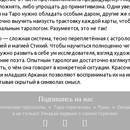
сложнять, либо упрощать до примитивизма. Одни уве
я на Таро нужно обладать особым даром, другие же 
очно выучить наизусть трактовку каждой карты, что
альным тарологом. Разумеется, это не так!
 — сложная система, тесно переплетённая с астроло
ей и магией Стихий. Чтобы научиться полноценно чи
нужно развить в себе ум исследователя, взгляд худо
ние поэта. Опытным тарологам достаточно взглянуть
ь, о чём она говорит в конкретной ситуации. Красоч
 и младших Арканах позволяют воспринимать их на 
итывая скрытый в символах смысл.
Подпишись на нас
огические гороскопы, 🔹 Таро-гороскопы,
🔹 Руны, 🔹 Онл
и не только!
Узнавай первым о самом горячем!