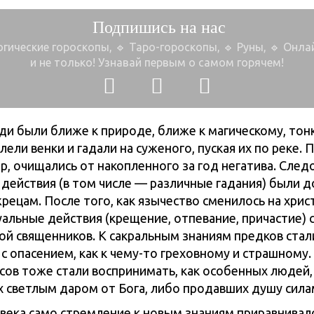
Подпишись на нас
огические гороскопы, 🔹 Таро-гороскопы,
🔹 Руны, 🔹 Онл
и не только!
Узнавай первым о самом горячем!
и были ближе к природе, ближе к магическому, тон
лели венки и гадали на суженого, пуская их по реке. 
р, очищались от накопленного за год негатива. След
действия (в том числе — различные гадания) были 
рецам. После того, как язычество сменилось на хрис
альные действия (крещение, отпевание, причастие) 
ой священников. К сакральным знаниям предков стал
с опасением, как к чему-то греховному и страшному.
нсов тоже стали воспринимать, как особенных людей,
 светлым даром от Бога, либо продавших душу силам
века само стремление к новым знаниям приравнивалос