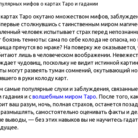
а картах Таро окутано множеством мифов, заблужде
Впервые столкнувшись с таинственным миром магичес
ленный человек испытывает страх перед непознанн
боязнь темноты: сама по себе колода не опасна, но 
вища прячутся во мраке? На поверку же оказывается,
итают лишь в человеческом воображении. Невежес
ждает чудовищ, поскольку не видит истинной карти
ты могут развеять туман сомнений, окутывающий но
вшего в руки колоду карт.
 самые популярные слухи и заблуждения, связанные
 гадания и с
волшебным миром Таро
. После того, ка
ит ваш разум, ночь, полная страхов, останется позад
 размышлять, самостоятельно оценивать факты и де
е выводы, — без этих навыков вы не научитесь гадат
удущее.