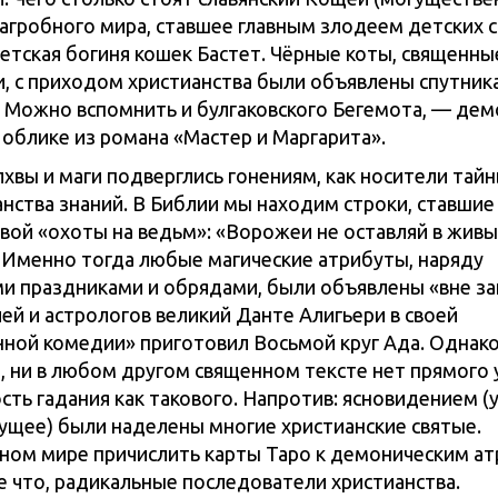
агробного мира, ставшее главным злодеем детских с
етская богиня кошек Бастет. Чёрные коты, священн
и, с приходом христианства были объявлены спутни
. Можно вспомнить и булгаковского Бегемота, — дем
 облике из романа «Мастер и Маргарита».
хвы и маги подверглись гонениям, как носители тайн
анства знаний. В Библии мы находим строки, ставши
вой «охоты на ведьм»: «Ворожеи не оставляй в живы
). Именно тогда любые магические атрибуты, наряду
ми праздниками и обрядами, были объявлены «вне за
ей и астрологов великий Данте Алигьери в своей
ной комедии» приготовил Восьмой круг Ада. Однак
и, ни в любом другом священном тексте нет прямого 
ость гадания как такового. Напротив: ясновидением 
ущее) были наделены многие христианские святые.
ном мире причислить карты Таро к демоническим а
ве что, радикальные последователи христианства.