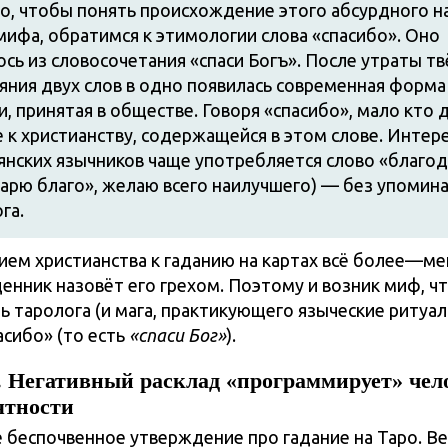
о, чтобы понять происхождение этого абсурдного н
мифа, обратимся к этимологии слова «спасибо». Оно
сь из словосочетания «спаси Богъ». После утраты т
ияния двух слов в одно появилась современная форма
, принятая в обществе. Говоря «спасибо», мало кто 
 к христианству, содержащейся в этом слове. Интере
янских язычников чаще употребляется слово «благо
дарю благо», желаю всего наилучшего) — без упомин
га.
ем христианства к гаданию на картах всё более—ме
енник назовёт его грехом. Поэтому и возник миф, чт
ь таролога (и мага, практикующего языческие ритуа
асибо» (то есть
«спаси Бог»
).
 Негативный расклад «программирует» чел
ятности
беспочвенное утверждение про гадание на Таро. Ве