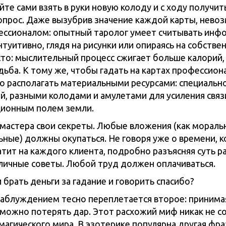
те сами взять в руки новую колоду и с ходу получит
опрос. Даже вызубрив значение каждой карты, нево
ессионалом: опытный таролог умеет считывать ин
нтуитивно, глядя на рисунки или опираясь на собствен
сто: мыслительный процесс сжигает больше калорий,
дьба. К тому же, чтобы гадать на картах профессион
 располагать материальными ресурсами: специальн
й, разными колодами и амулетами для усиления связ
ионным полем земли.
мастера свои секреты. Любые вложения (как моральн
ьные) должны окупаться. Не говоря уже о времени, 
атит на каждого клиента, подробно разъясняя суть р
зличные советы. Любой труд должен оплачиваться.
заблуждением тесно переплетается второе: принима
, можно потерять дар. Этот расхожий миф никак не с
магического мира. В эзотерике популярна другая фра