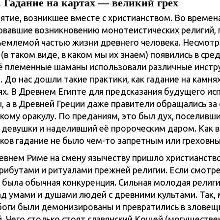
 Гадание на картах — великий грех
ятие, возникшее вместе с христианством. Во времена
вавшие возникновению монотеистических религий, 
емлемой частью жизни древнего человека. Несмотря
(в таком виде, в каком мы их знаем) появились в ср
ё племенные шаманы использовали различные инстр
 До нас дошли такие практики, как гадание на камнях
тях. В Древнем Египте для предсказания будущего ис
 а в Древней Греции даже правители обращались за
кому оракулу. По преданиям, это был дух, поселивши
 девушки и наделивший её пророческим даром. Как в
ков гадание не было чем-то запретным или греховны
евнем Риме на смену язычеству пришло христианство
трибутами и ритуалами прежней религии. Если смотр
о была обычная конкуренция. Сильная молодая религ
над умами и душами людей с древними культами. Так,
боги были демонизированы и превратились в зловещ
. Чего столько стоят славянский Кощей (могуществе