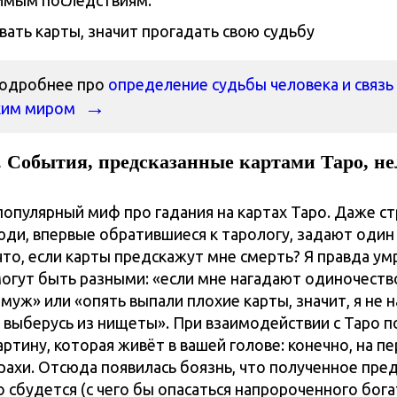
имым последствиям.
подробнее про
определение судьбы человека и связь
ким миром
 События, предсказанные картами Таро, не
опулярный миф про гадания на картах Таро. Даже ст
юди, впервые обратившиеся к тарологу, задают один
что, если карты предскажут мне смерть? Я правда ум
огут быть разными: «если мне нагадают одиночество
муж» или «опять выпали плохие карты, значит, я не 
е выберусь из нищеты». При взаимодействии с Таро 
артину, которая живёт в вашей голове: конечно, на п
рахи. Отсюда появилась боязнь, что полученное пре
 сбудется (с чего бы опасаться напророченного бога