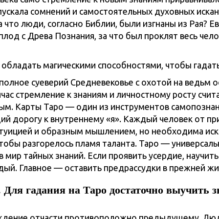
пускала сомнений и самостоятельных духовных искан
 что люди, согласно Библии, были изгнаны из Рая? Ев
плод с Древа Познания, за что был проклят весь чел
 полное суеверий Средневековье с охотой на ведьм о
йчас стремление к знаниям и личностному росту счит
ым. Карты Таро — один из инструментов самопознан
й дорогу к внутреннему «я». Каждый человек от п
туицией и образным мышлением, но необходима иск
чтобы разгорелось пламя таланта. Таро — универсал
 мир тайных знаний. Если проявить усердие, научить
ый. Главное — оставить предрассудки в прежней жи
 Для гадания на Таро достаточно выучить з
ждение отчасти противоположно предыдущему. Лю