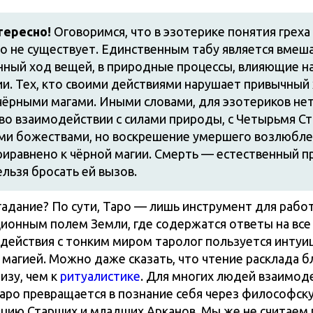
тересно!
Оговоримся, что в эзотерике понятия греха 
о не существует. Единственным табу является вмеш
нный ход вещей, в природные процессы, влияющие н
и. Тех, кто своими действиями нарушает привычный
ёрными магами. Иными словами, для эзотериков нет
во взаимодействии с силами природы, с Четырьмя С
ими божествами, но воскрешение умершего возлюбл
иравнено к чёрной магии. Смерть — естественный пр
льзя бросать ей вызов.
гадание? По сути, Таро — лишь инструмент для рабо
ионным полем Земли, где содержатся ответы на все
действия с тонким миром таролог пользуется интуи
й магией. Можно даже сказать, что чтение расклада 
изу, чем к
ритуалистике
. Для многих людей взаимод
Таро превращается в познание себя через философск
цию Старших и младших Арканов. Мы же не считаем