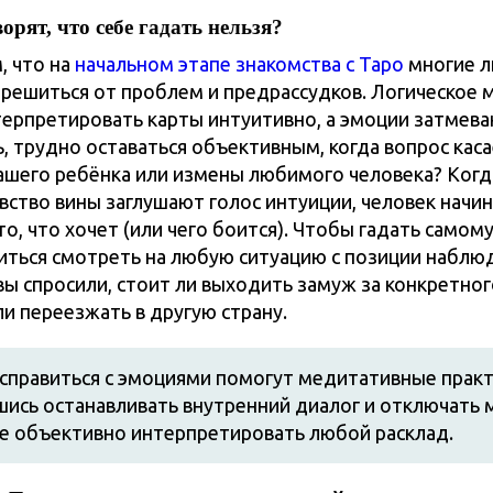
орят, что себе гадать нельзя?
, что на
начальном этапе знакомства с Таро
многие 
трешиться от проблем и предрассудков. Логическое
ерпретировать карты интуитивно, а эмоции затмева
, трудно оставаться объективным, когда вопрос каса
ашего ребёнка или измены любимого человека? Когд
увство вины заглушают голос интуиции, человек начи
то, что хочет (или чего боится). Чтобы гадать самому
иться смотреть на любую ситуацию с позиции наблю
вы спросили, стоит ли выходить замуж за конкретног
ли переезжать в другую страну.
справиться с эмоциями помогут медитативные практ
ись останавливать внутренний диалог и отключать 
е объективно интерпретировать любой расклад.