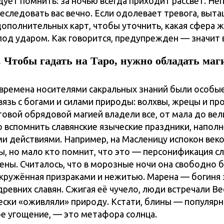
дует помнить: за ночью всегда приходит рассвет. Не
реследовать вас вечно. Если одолевает тревога, выт
дополнительных карт, чтобы уточнить, какая сфера 
под ударом. Как говорится, предупрежден — значит
 Чтобы гадать на Таро, нужно обладать ма
 времена носителями сакральных знаний были особы
язь с богами и силами природы: волхвы, жрецы и пр
овой обрядовой магией владели все, от мала до вел
 вспомнить славянские языческие праздники, напол
и действиями. Например, на Масленицу испокон век
ы, но мало кто помнит, что это — персонификация с
ены. Считалось, что в морозные ночи она свободно 
окружённая призраками и нежитью. Марена — богиня
древних славян. Сжигая её чучело, люди встречали Ве
ески «оживляли» природу. Кстати, блины — популяр
е угощение, — это метафора солнца.