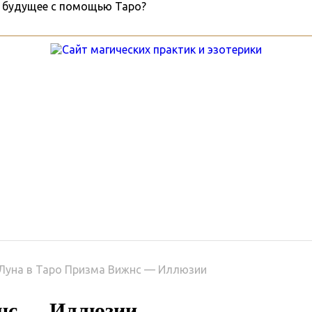
ы
Гороскопы
Руны
Услу
Луна в Таро Призма Вижнс — Иллюзии
жнс — Иллюзии