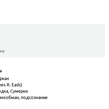
на
а
Аркан
mes R. Eads)
дка, Сумерки
самообман, подсознание