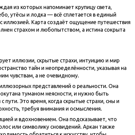
ждая из которых напоминает крупицу света,
ебо, утёсы и лодка — всё сплетается в единый
я с иллюзией. Карта создаёт ощущение путешествия
олнен страхом и любопытством, а истина сокрыта
ирует иллюзии, скрытые страхи, интуицию и мир
остранство тайн и неопределённости, указывая на
им чувствам, а не очевидному.
 иллюзорных представлений о реальности. Она
 окутана туманом неясности, и нужно быть
 пути. Это время, когда скрытые страхи, сны и
хность, требуя внимания и осмысления.
ицией и вдохновением. Она подсказывает, что
олос или символику сновидений. Аркан также
ходимость обратиться к искусству, чтобы