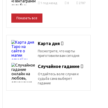
1 год назад
0
2787
Показать все
Карта дня
Посмотрите, что карты
приготовили вам сегодня
Случайное гадание
Отдайтесь воле случая и
судьба сама выберет
гадание