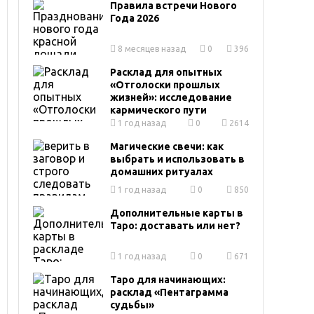
Правила встречи Нового
Года 2026
8 месяцев назад
0
396
Расклад для опытных
«Отголоски прошлых
жизней»: исследование
кармического пути
1 год назад
0
2614
Магические свечи: как
выбрать и использовать в
домашних ритуалах
1 год назад
0
850
Дополнительные карты в
Таро: доставать или нет?
1 год назад
0
671
Таро для начинающих:
расклад «Пентаграмма
судьбы»