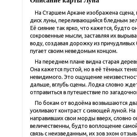
Описание карты Луна
На Старшем Аркане изображена сцена, 
диск луны, переливающийся бледным зел
Её сияние так ярко, что кажется, будто о
сокровенные мысли, заставляя их вырыва
воду, создавая дорожку из причудливых
пугает своим неведомым концом.
На переднем плане видна старая дерев
Она кажется пустой, но в её тёмных тен
невидимого. Это ощущение неизвестности
дальше, вглубь сцены. Лодка словно жде
отправиться в путешествие по загадочн
По бокам от водоёма возвышаются два
усиливают контраст с сияющей луной. На
направивших свои морды вверх, словно он
величественны, будто воплощение самой
связь с неизведанным, их зов эхом отзыв