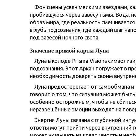
Фон сцены усеян мелкими звёздами, ка
пробившуюся через завесу тьмы. Вода, н
образ мира, где реальность смешиваетс
вглубь подсознания, где каждый шаг нап
под завесой ночного света.
Значение прямой карты Луна
Луна в колоде Prisma Visions символиз
подсознания. Этот Аркан погружает в пр
необходимость доверять своим внутренн
Луна предостерегает от самообмана и
говорит о том, что ситуация может быть
особенно осторожным, чтобы не сбиться с
неразрешённые эмоции выходят на повер
Энергия Луны связана с глубинной инту
ответы могут прийти через внутренний г
может указывать на креативность и необ