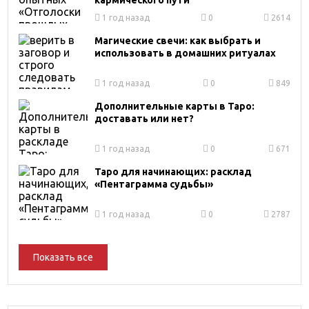
кармического пути
1 год назад
0
2614
Магические свечи: как выбрать и
использовать в домашних ритуалах
1 год назад
0
849
Дополнительные карты в Таро:
доставать или нет?
1 год назад
0
671
Таро для начинающих: расклад
«Пентаграмма судьбы»
1 год назад
0
2787
Показать все