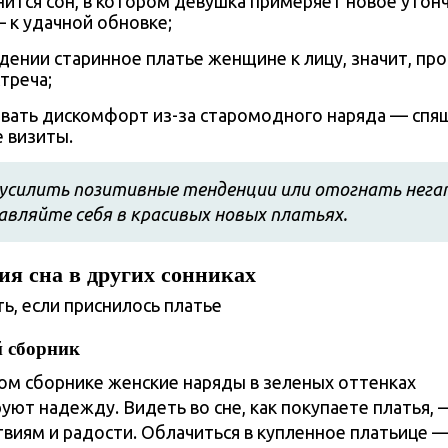
снится сон, в котором девушка примеряет новое утон
— к удачной обновке;
идении старинное платье женщине к лицу, значит, пр
треча;
вать дискомфорт из-за старомодного наряда — сп
 визиты.
усилить позитивные тенденции или отогнать нега
авляйте себя в красивых новых платьях.
ия сна
в других сонниках
й сборник
ом сборнике женские наряды в зеленых оттенках
уют надежду. Видеть во сне, как покупаете платья, 
твиям и радости. Облачиться в купленное платьице 