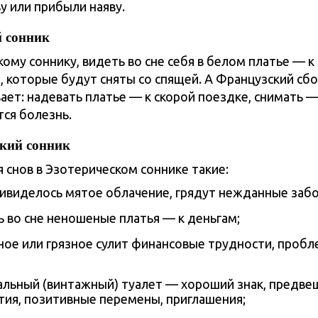
у или прибыли наяву.
 сонник
ому соннику, видеть во сне себя в белом платье — к
и, которые будут сняты со спящей. А Французский сб
ает: надевать платье — к скорой поездке, снимать 
ся болезнь.
кий сонник
 снов в Эзотерическом соннике такие:
ривиделось мятое облачение, грядут нежданные заб
ь во сне неношеные платья — к деньгам;
ное или грязное сулит финансовые трудности, проб
альный (винтажный) туалет — хороший знак, предв
тия, позитивные перемены, приглашения;