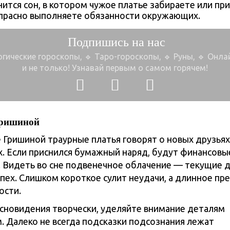
нится сон, в котором чужое платье забираете или пр
апрасно выполняете обязанности окружающих.
Подпишись на нас
огические гороскопы, 🔹 Таро-гороскопы,
🔹 Руны, 🔹 Онл
и не только!
Узнавай первым о самом горячем!
ришиной
 Гришиной траурные платья говорят о новых друзьях
х. Если приснился бумажный наряд, будут финансовы
. Видеть во сне подвенечное облачение — текущие 
спех. Слишком короткое сулит неудачи, а длинное пр
ости.
сновидения творчески, уделяйте внимание деталям
м. Далеко не всегда подсказки подсознания лежат