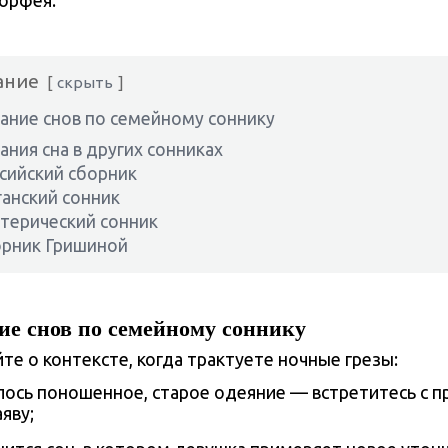
орфея.
ание
скрыть
ание снов по семейному соннику
ания сна в других сонниках
сийский сборник
анский сонник
терический сонник
рник Гришиной
ие снов
по семейному соннику
те о контексте, когда трактуете ночные грезы:
лось поношенное, старое одеяние — встретитесь с 
яву;