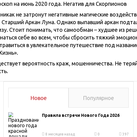
никак не затронут негативные магические воздейств
 Старший Аркан Луна. Однако выпавший аркан подтал
изу. Стоит понимать, что самообман – худшее из реш
наться себе во всем, чтобы сбросить тяжкий эмоци
отравиться в увлекательное путешествие под назван
Жизнь».
ествует вероятность краж, мошенничества. Не теря
ть.
Новое
Популярное
Правила встречи Нового Года 2026
8 месяцев назад
0
397