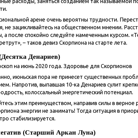
ные расходы, заняться созданием так называемой 
ти.
иональной арене очень вероятны трудности. Перес
я, не зацикливайтесь на общественном мнении. Расст
, а после спокойно следуйте намеченным курсом. «Т
ретрут», – таков девиз Скорпиона на старте лета.
(Десятка Денариев)
анно, июньская пора не принесет существенных проб
ием. Напротив, выпавшая 10-ка Денариев сулит крепк
бодрость, колоссальный энергетический потенциал.
тесь этим преимуществом, направив силы в верное р
орпиона энергии не занимать! Тогда ситуация в прио
тро стабилизируется.
негатив (Старший Аркан Луна)