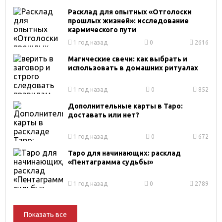
Расклад для опытных «Отголоски
прошлых жизней»: исследование
кармического пути
1 год назад
0
2616
Магические свечи: как выбрать и
использовать в домашних ритуалах
1 год назад
0
852
Дополнительные карты в Таро:
доставать или нет?
1 год назад
0
672
Таро для начинающих: расклад
«Пентаграмма судьбы»
1 год назад
0
2789
Показать все