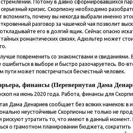
 стремлений. Потому в давно сформировавшихся пар
 серьезный кризис. Скорпиону необходимо разобратьс
т вспомнить, почему вы некогда выбрали именно это
Откровенный разговор за чашечкой чая позволит выск
откладывайте его в долгий ящик. Сейчас опасно иска
 тайных романтических связях. Адюльтер может сто
го.
лучше повременить со знакомствами и свиданиями. 
е ошибиться в выборе и быстро разочаруетесь. Во-вт
м пути может повстречаться бесчестный человек.
карьера, финансы (Перевернутая Дама Денар
ая Дама Денариев сообщает без всяких намеков: в 
онально неустойчивые Скорпионы не только не прод
 и рискуют утратить то, что имеют в данный момент.
ься о грамотном планировании бюджета, сократить