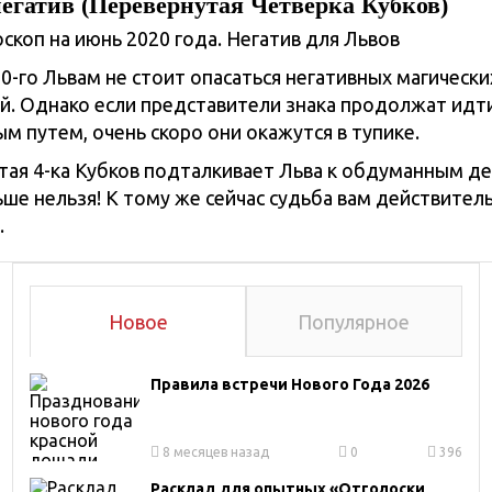
негатив (Перевернутая Четверка Кубков)
0-го Львам не стоит опасаться негативных магически
й. Однако если представители знака продолжат идт
м путем, очень скоро они окажутся в тупике.
ая 4-ка Кубков подталкивает Льва к обдуманным де
ше нельзя! К тому же сейчас судьба вам действител
.
Новое
Популярное
Правила встречи Нового Года 2026
8 месяцев назад
0
396
Расклад для опытных «Отголоски