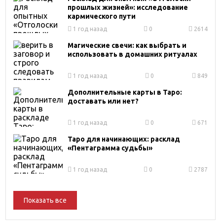
прошлых жизней»: исследование
кармического пути
1 год назад
0
2614
Магические свечи: как выбрать и
использовать в домашних ритуалах
1 год назад
0
849
Дополнительные карты в Таро:
доставать или нет?
1 год назад
0
671
Таро для начинающих: расклад
«Пентаграмма судьбы»
1 год назад
0
2787
Показать все