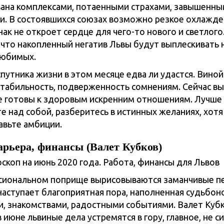
ана комплексами, потаенными страхами, завышенн
. В состоявшихся союзах возможно резкое охлажден
ак не откроет сердце для чего-то нового и светлого
 что накопленный негатив Львы будут выплескивать 
любимых.
путника жизни в этом месяце едва ли удастся. Виной
стабильность, подверженность сомнениям. Сейчас вы
е готовы к здоровым искренним отношениям. Лучше
е над собой, разберитесь в истинных желаниях, хотя
авьте амбиции.
арьера, финансы (Валет Кубков)
сиональном поприще вырисовываются заманчивые пе
наступает благоприятная пора, наполненная судьбо
, знакомствами, радостными событиями. Валет Куб
 июне львиные дела устремятся в гору, главное, не 