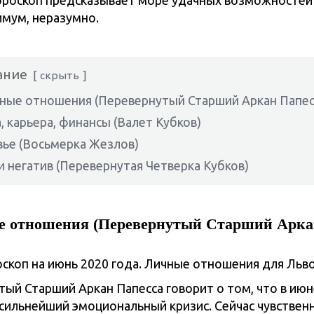
ороскоп предсказывает море удачных возможностей 
имум, неразумно.
ание
скрыть
ые отношения (Перевернутый Старший Аркан Папес
, карьера, финансы (Валет Кубков)
ье (Восьмерка Жезлов)
и негатив (Перевернутая Четверка Кубков)
 отношения (Перевернутый Старший Арка
ый Старший Аркан Папесса говорит о том, что в ию
сильнейший эмоциональный кризис. Сейчас чувствен