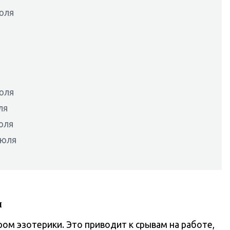
июля
июля
ля
юля
июля
я
ром эзотерики. Это приводит к срывам на работе,