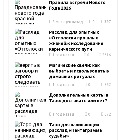
Правила встречи Нового
Года 2026
8 месяцев назад
0
397
Расклад для опытных
«Отголоски прошлых
жизней»: исследование
кармического пути
1 год назад
0
2616
Магические свечи: как
выбрать и использовать в
домашних ритуалах
1 год назад
0
852
Дополнительные карты в
Таро: доставать или нет?
1 год назад
0
672
Таро для начинающих:
расклад «Пентаграмма
судьбы»