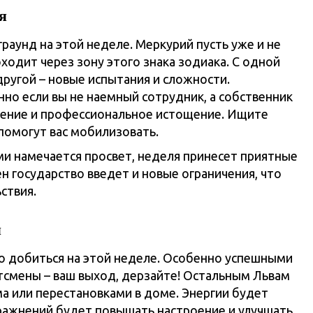
я
раунд на этой неделе. Меркурий пусть уже и не
одит через зону этого знака зодиака. С одной
другой – новые испытания и сложности.
нно если вы не наемный сотрудник, а собственник
ошение и профессиональное истощение. Ищите
помогут вас мобилизовать.
и намечается просвет, неделя принесет приятные
н государство введет и новые ограничения, что
ствия.
я
 добиться на этой неделе. Особенно успешными
ртсмены – ваш выход, дерзайте! Остальным Львам
а или перестановками в доме. Энергии будет
пражнений будет повышать настроение и улучшать