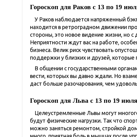
Гороскоп для Раков с 13 по 19 июл
У Раков наблюдается напряженный бэкг
находится в ретроградном движении прох
стороны, это новое видение жизни, но с 
Неприятности ждут вас на работе, особе
бизнеса. Велик риск чувствовать опуст
поддержки у близких и друзей, которые 
В общении с государственными органам
вести, которых вы давно ждали. Но взаме
даст больше разочарования, чем удоволь
Гороскоп для Льва с 13 по 19 июл
Целеустремленные Львы могут многого
будут физические нагрузки. Так что спо
можно заняться ремонтом, стройкой дом
много, приятная боль в мышцах после у