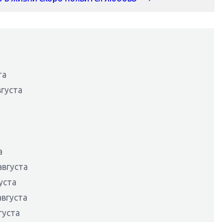
та
вгуста
а
а
августа
уста
августа
густа