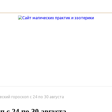
ы
Гороскопы
Руны
Услу
ский гороскоп с 24 по 30 августа
 с 24 по 30 августа