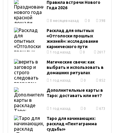
Правила встречи Нового
Года 2026
8 месяцев назад
0
398
Расклад для опытных
«Отголоски прошлых
жизней»: исследование
кармического пути
1 год назад
0
2617
Магические свечи: как
выбрать и использовать в
домашних ритуалах
1 год назад
0
852
Дополнительные карты в
Таро: доставать или нет?
1 год назад
0
673
Таро для начинающих:
расклад «Пентаграмма
судьбы»