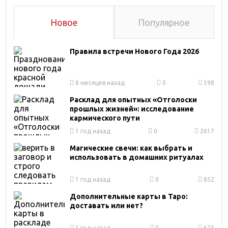
Новое
Популярное
Правила встречи Нового Года 2026
8 месяцев назад
0
398
Расклад для опытных «Отголоски
прошлых жизней»: исследование
кармического пути
1 год назад
0
2617
Магические свечи: как выбрать и
использовать в домашних ритуалах
1 год назад
0
852
Дополнительные карты в Таро:
доставать или нет?
1 год назад
0
673