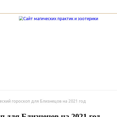
ы
Гороскопы
Руны
Услу
еский гороскоп для Близнецов на 2021 год
п для Близнецов на 2021 год