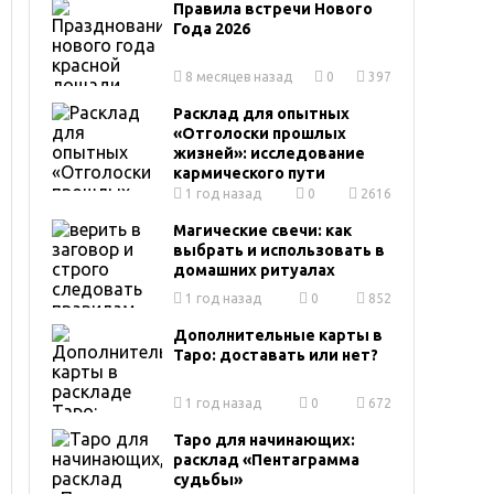
Правила встречи Нового
Года 2026
8 месяцев назад
0
397
Расклад для опытных
«Отголоски прошлых
жизней»: исследование
кармического пути
1 год назад
0
2616
Магические свечи: как
выбрать и использовать в
домашних ритуалах
1 год назад
0
852
Дополнительные карты в
Таро: доставать или нет?
1 год назад
0
672
Таро для начинающих:
расклад «Пентаграмма
судьбы»