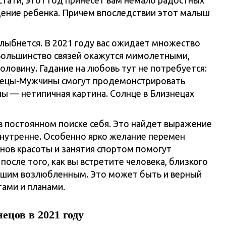
стати, этот год принесет вам немало радостных
дение ребенка. Причем впоследствии этот малыш
лыбнется. В 2021 году вас ожидает множество
 Большинство связей окажутся мимолетными,
оловину. Гадание на любовь тут не потребуется:
знецы-Мужчины смогут продемонстрировать
 — нетипичная картина. Солнце в Близнецах
в постоянном поиске себя. Это найдет выражение
 внутренне. Особенно ярко желание перемен
онов красоты и занятия спортом помогут
после того, как вы встретите человека, близкого
 вашим возлюбленным. Это может быть и верный
тами и планами.
знецов
в 2021 году