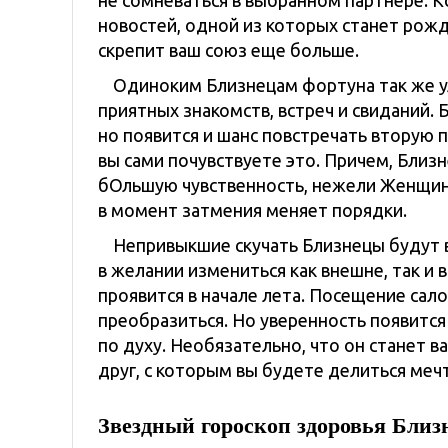
не сомневаться в выбранном партнере. К
новостей, одной из которых станет рож
скрепит ваш союз еще больше.
Одиноким Близнецам фортуна так же у
приятных знакомств, встреч и свиданий.
но появится и шанс повстречать вторую п
вы сами почувствуете это. Причем, Бли
бОльшую чувственность, нежели Женщины
в момент затмения меняет порядки.
Непривыкшие скучать Близнецы будут 
в желании измениться как внешне, так и
проявится в начале лета. Посещение сал
преобразиться. Но уверенность появится 
по духу. Необязательно, что он станет
друг, с которым вы будете делиться меч
Звездный гороскоп здоровья Бли