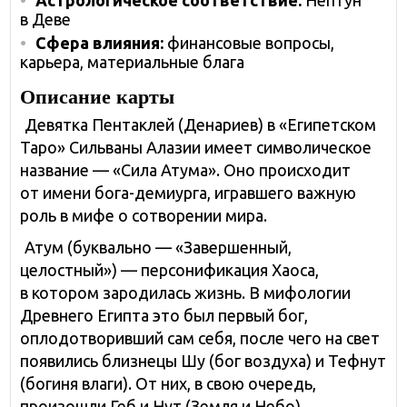
Астрологическое соответствие:
Нептун
в Деве
Сфера влияния:
финансовые вопросы,
карьера, материальные блага
Описание карты
Девятка Пентаклей (Денариев) в «Египетском
Таро» Сильваны Алазии имеет символическое
название — «Сила Атума». Оно происходит
от имени бога-демиурга, игравшего важную
роль в мифе о сотворении мира.
Атум (буквально — «Завершенный,
целостный») — персонификация Хаоса,
в котором зародилась жизнь. В мифологии
Древнего Египта это был первый бог,
оплодотворивший сам себя, после чего на свет
появились близнецы Шу (бог воздуха) и Тефнут
(богиня влаги). От них, в свою очередь,
произошли Геб и Нут (Земля и Небо).