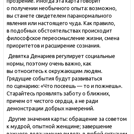
прозрение. Иногда эта карта говорит
о получении необычного опыта: возможно,
вы станете свидетелем паранормального
явления или настоящего чуда. Как правило,
в подобных обстоятельствах происходит
философское переосмысление жизни, смена
приоритетов и расширение сознания.
Девятка Денариев регулирует социальные
нормы, поэтому очень важно, как
вы относитесь к окружающим людям.
Грядущие события будут развиваться
по сценарию: «Что посеешь — то и пожнешь».
Старайтесь проявлять заботу о ближних,
причем от чистого сердца, а не ради
демонстрации добрых намерений.
Другие значения карты: обращение за советом
к мудрой, опытной женщине; завершение
важного дела; умение видеть в любой ситуации