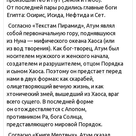
От последней пары родились главные боги
Египта: Осирис, Исида, Нефтида и Сет.
Согласно «Текстам Пирамид», Атум являл
собой первоначальную гору, поднявшуюся
из Нуна — мифического океана Хаоса (или
из вод творения). Как бог-творец, Атум был
носителем мужского и женского начала,
создателем и разрушителем, отцом Порядка
и сыном Хаоса. Поэтому он предстает перед
нами в двух формах: как скарабей,
олицетворяющий вечную жизнь, и как
хтонический змей, вышедший из Хаоса, враг
всего сущего. В последней форме
он отождествляется с Апопом,
противником Ра, бога Солнца,
представляющего мировой Порядок.
Согласно «Книге Мертвых», Атум сказал