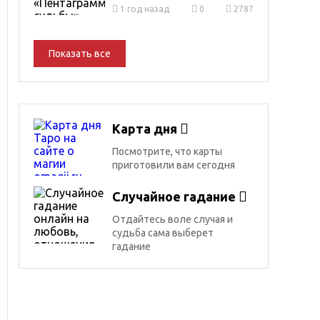
1 год назад
0
2787
Показать все
Карта дня
Посмотрите, что карты
приготовили вам сегодня
Случайное гадание
Отдайтесь воле случая и
судьба сама выберет
гадание