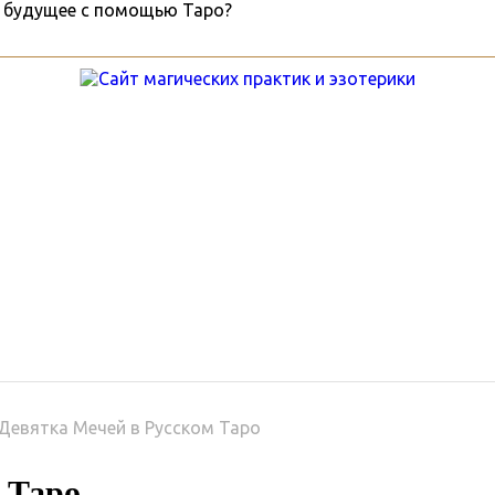
ы
Гороскопы
Руны
Услу
Девятка Мечей в Русском Таро
 Таро