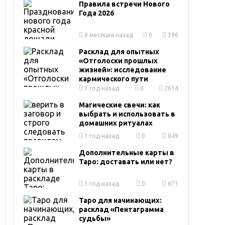
Правила встречи Нового
Года 2026
8 месяцев назад
0
396
Расклад для опытных
«Отголоски прошлых
жизней»: исследование
кармического пути
1 год назад
0
2614
Магические свечи: как
выбрать и использовать в
домашних ритуалах
1 год назад
0
849
Дополнительные карты в
Таро: доставать или нет?
1 год назад
0
671
Таро для начинающих:
расклад «Пентаграмма
судьбы»