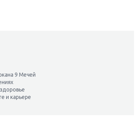
кана 9 Мечей
ениях
 здоровье
те и карьере