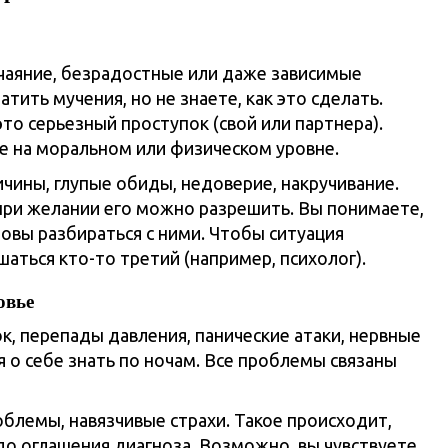
тчаяние, безрадостные или даже зависимые
тить мучения, но не знаете, как это сделать.
то серьезный проступок (свой или партнера).
 на моральном или физическом уровне.
чины, глупые обиды, недоверие, накручивание.
 при желании его можно разрешить. Вы понимаете,
товы разбираться с ними. Чтобы ситуация
аться кто-то третий (например, психолог).
овье
, перепады давления, панические атаки, нервные
я о себе знать по ночам. Все проблемы связаны
лемы, навязчивые страхи. Такое происходит,
до оглашения диагноза. Возможно, вы чувствуете