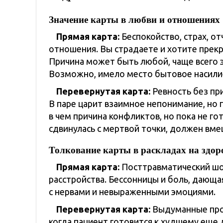
Значение карты в любви и отношениях
Прямая карта:
Беспокойство, страх, о
отношения. Вы страдаете и хотите прекра
Причина может быть любой, чаще всего э
Возможно, имело место бытовое насилие
Перевернутая карта:
Ревность без при
В паре царит взаимное непонимание, но
в чем причина конфликтов, но пока не го
сдвинулась с мертвой точки, должен вмеш
Толкование карты в раскладах на здор
Прямая карта:
Посттравматический шок
расстройства. Бессонницы и боль, дающа
с нервами и невыраженными эмоциями.
Перевернутая карта:
Выдуманные проб
когда пациент готовится к худшему еще 