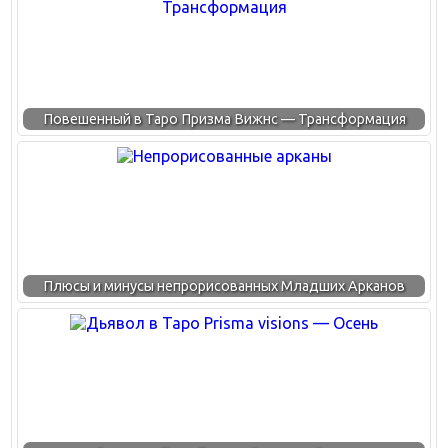
Повешенный в Таро Призма Вижнс — Трансформация
Плюсы и минусы непрорисованных Младших Арканов