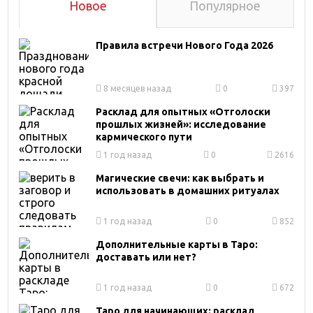
Новое
Популярное
Правила встречи Нового Года 2026
8 месяцев назад
0
397
Расклад для опытных «Отголоски
прошлых жизней»: исследование
кармического пути
1 год назад
0
2616
Магические свечи: как выбрать и
использовать в домашних ритуалах
1 год назад
0
852
Дополнительные карты в Таро:
доставать или нет?
1 год назад
0
672
Таро для начинающих: расклад